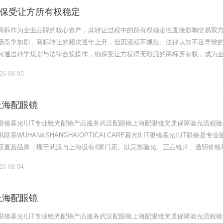
保受让方所有权稳定
商标作为企业品牌的核心资产，其转让过程中的所有权稳定性直接影响交易双
场竞争加剧，商标转让的频次逐年上升，但因流程不规范、法律认知不足导致
何通过科学规划与法律合规操作，确保受让方获得无瑕疵的商标所有权，成为
须解决的关键问题。本文将从法律框架、风险识别、操作要点三个维度展开系
6-08-05
上海配眼镜
眼镜暮光ILIT专业验光配镜产品服务武汉配眼镜上海配眼镜资质保障验光流程验
系WUHAN&SHANGHAIOPTICALCARE暮光ILIT眼镜暮光ILIT眼镜是专业
店直营品牌，现于武汉与上海设有4家门店。以完整验光、正品镜片、透明价格
片40%-60%优惠，兼顾高专业度与高性价比.........
6-08-04
上海配眼镜
眼镜暮光ILIT专业验光配镜产品服务武汉配眼镜上海配眼镜资质保障验光流程验