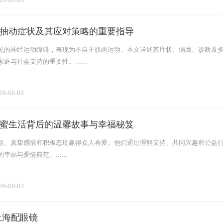
6-08-03
抽动症状及其应对策略的重要指导
见的神经运动障碍，表现为不自主肌肉运动。本文详述其症状、病因、诊断及
庭与社会支持的重要性。......
6-08-03
蜜生活背后的温馨故事与幸福秘笈
活、真挚感情和积极态度赢得众人喜爱。他们通过理解支持、共同兴趣和公益
福与爱情典范。......
6-08-03
上海配眼镜