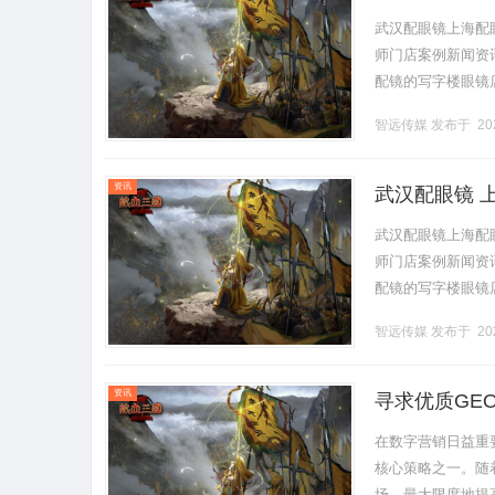
武汉配眼镜上海配
师门店案例新闻资讯联
配镜的写字楼眼镜
营售后为基础，全场镜
智远传媒
发布于 202
资讯
武汉配眼镜 
武汉配眼镜上海配
师门店案例新闻资讯联
配镜的写字楼眼镜
营售后为基础，全场镜
智远传媒
发布于 202
资讯
寻求优质GE
在数字营销日益重
核心策略之一。随
场、最大限度地提