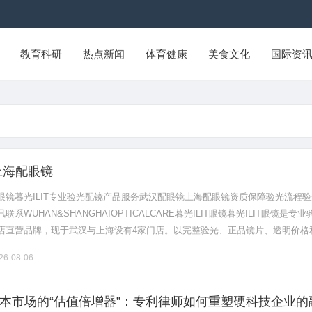
教育科研
热点新闻
体育健康
美食文化
国际资
上海配眼镜
眼镜暮光ILIT专业验光配镜产品服务武汉配眼镜上海配眼镜资质保障验光流程验
系WUHAN&SHANGHAIOPTICALCARE暮光ILIT眼镜暮光ILIT眼镜是专业
店直营品牌，现于武汉与上海设有4家门店。以完整验光、正品镜片、透明价格
片40%-60%优惠，兼顾高专业度与高性价比.........
6-08-06
本市场的“估值倍增器”：专利律师如何重塑硬科技企业的