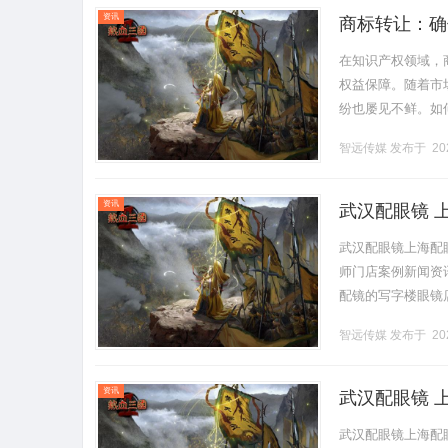
资讯
商标转让：确
在知识产权领域，
权益保障。随着市
纷也屡见不鲜。如
与个人在交易中必
智远传媒
发布于 202
析，为受.........
资讯
武汉配眼镜 
武汉配眼镜上海配
师门店案例新闻资讯联
配镜的写字楼眼镜
营售后为基础，全场镜
智远传媒
发布于 202
资讯
武汉配眼镜 
武汉配眼镜上海配