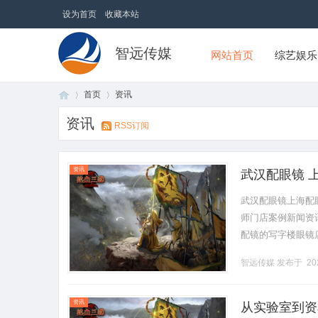
设为首页
收藏本站
智远传媒
网站首页
综艺娱乐
首页
资讯
资讯
RSS订阅
首
›
›
资讯
武汉配眼镜 
武汉配眼镜上海配
师门店案例新闻资讯联
配镜的写字楼眼镜
营售后为基础，全场镜
智远传媒
发布于 202
页
资讯
从实验室到资