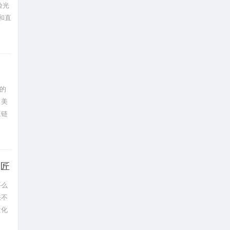
验光
和直
的
、美
应链
久匠
要么
来不
量化
色