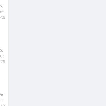
光
验光
和直
光
验光
和直
率的
标市
EO