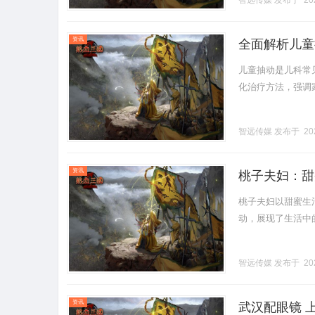
智远传媒
发布于 202
号，一对一.........
资讯
全面解析儿童
儿童抽动是儿科常
化治疗方法，强调家
智远传媒
发布于 202
资讯
桃子夫妇：甜
桃子夫妇以甜蜜生
动，展现了生活中的幸
智远传媒
发布于 202
资讯
武汉配眼镜 