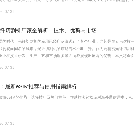
性GEO优化，顾名思义，是针对特定地理位置进行的网络营销策略。其目的是
6-07-31
纤切割机厂家全解析：技术、优势与市场
展的时代，光纤切割机的应用已经广泛渗透到了各个行业，尤其是在义乌这样
和贸易而闻名的城市，光纤切割机的市场需求不断上升。作为高精密光纤切割
企业在技术研发、生产工艺和市场服务等方面都展现出显著的优势。本文将全
切割机厂家，包括技术特点、市场前景、选择标准及应用实例，为广大客户提
6-07-31
：最新eSIM推荐与使用指南解析
旅游eSIM的优势、选择技巧及热门推荐，帮助旅客轻松应对海外通信需求，实
....
6-07-31