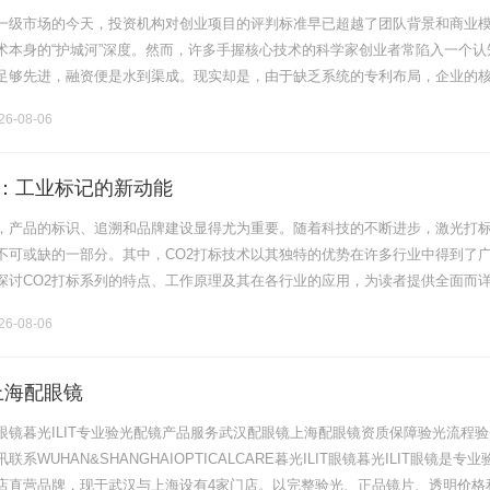
一级市场的今天，投资机构对创业项目的评判标准早已超越了团队背景和商业
术本身的“护城河”深度。然而，许多手握核心技术的科学家创业者常陷入一个认
足够先进，融资便是水到渠成。现实却是，由于缺乏系统的专利布局，企业的
“裸奔”资产，导致估值大打折扣，甚至在尽调阶段因发现侵权风险而被一票否决
6-08-06
列：工业标记的新动能
，产品的标识、追溯和品牌建设显得尤为重要。随着科技的不断进步，激光打
不可或缺的一部分。其中，CO2打标技术以其独特的优势在许多行业中得到了
探讨CO2打标系列的特点、工作原理及其在各行业的应用，为读者提供全面而
标技术概述CO2打标技术是利用CO2激光器进行材料打标的一种激光加工技术。
6-08-06
上海配眼镜
眼镜暮光ILIT专业验光配镜产品服务武汉配眼镜上海配眼镜资质保障验光流程验
系WUHAN&SHANGHAIOPTICALCARE暮光ILIT眼镜暮光ILIT眼镜是专业
店直营品牌，现于武汉与上海设有4家门店。以完整验光、正品镜片、透明价格