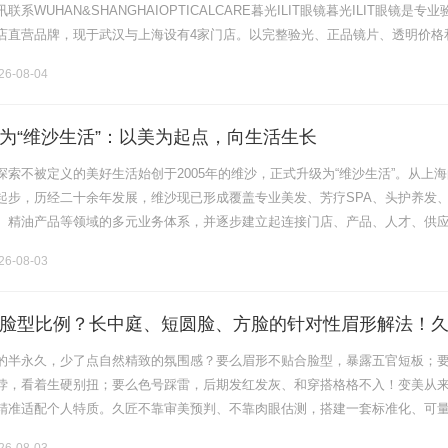
系WUHAN&SHANGHAIOPTICALCARE暮光ILIT眼镜暮光ILIT眼镜是专业
店直营品牌，现于武汉与上海设有4家门店。以完整验光、正品镜片、透明价格
片40%-60%优惠，兼顾高专业度与高性价比.........
6-08-04
为“维沙生活”：以美为起点，向生活生长
索不被定义的美好生活始创于2005年的维沙，正式升级为“维沙生活”。从上海
起步，历经二十余年发展，维沙现已形成覆盖专业美发、芳疗SPA、头护养发
、精油产品等领域的多元业务体系，并逐步建立起连接门店、产品、人才、供
务生态。如今，维沙还在持续探索花园、咖啡等更丰富的生活业态。从“维
6-08-03
脸型比例？长中庭、短圆脸、方脸的针对性眉形解法！
感"的原生脸
的半永久，少了点自然精致的氛围感？要么眉形不贴合脸型，暴露五官短板；
悖，看着生硬别扭；要么色号踩雷，后期发红发灰、和穿搭格格不入！变美从
精准适配个人特质。久匠不靠审美预判、不靠肉眼估测，搭建一套标准化、可
面部黄金比例优化轮廓、测试五官曲直量感锁定气质、诊断四季肤色匹配专属