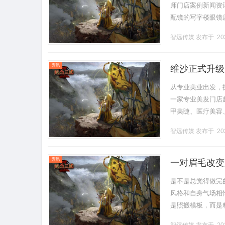
师门店案例新闻资讯联
配镜的写字楼眼镜
营售后为基础，全场镜
智远传媒
发布于 202
资讯
维沙正式升级
从专业美业出发，探
一家专业美发门店
甲美睫、医疗美容
及数字化系统的服
智远传媒
发布于 202
沙”到.........
资讯
一对眉毛改变
帮您"自带妆
是不是总觉得做完
风格和自身气场相
是照搬模板，而是
的定制体系：测算