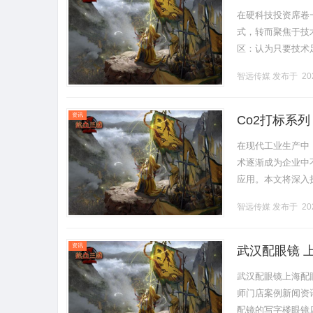
资逻辑
在硬科技投资席卷
式，转而聚焦于技
区：认为只要技术
技术往往被评估为
智远传媒
发布于 202
资.........
资讯
Co2打标系
在现代工业生产中
术逐渐成为企业中
应用。本文将深入
的信息。CO2打
智远传媒
发布于 202
C.........
资讯
武汉配眼镜 
武汉配眼镜上海配
师门店案例新闻资讯联
配镜的写字楼眼镜