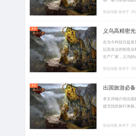
优化的定义与重要
智远传媒
发布于 202
过.........
资讯
义乌高精密光
在当今科技日益发
以其发达的制造业
生产厂家，义乌的
析义乌高精密光纤
智远传媒
发布于 202
尽的参考.........
资讯
出国旅游必备
本文详细介绍出国
捷无忧的旅行体验。..
智远传媒
发布于 202