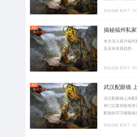
营售后为基础，全场镜
智远传媒
发布于 202
资讯
揭秘福州私家
本文深入探讨福州
及未来发展趋势。...
智远传媒
发布于 202
资讯
武汉配眼镜 
武汉配眼镜上海配
师门店案例新闻资讯联
配镜的写字楼眼镜
营售后为基础，全场镜
智远传媒
发布于 202