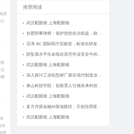
模
推荐阅读
知误
核心
武汉配眼镜 上海配眼镜
。投
合肥刑事律师：保护您的合法权益，助您走出法律困境
贝净 AC 国际医疗实验室，标准化研发体系全解析
防坠落水平生命线在高空作业安全中的关键作用与应用解析
标技
武汉配眼镜 上海配眼镜
广泛
深入探讨工业铝型材厂家在现代制造业中的重要角色与发展趋势
详细
泰山科技学院：创新育人引领未来科技发展新高地
武汉配眼镜 上海配眼镜
多方共探金融AI落地路径，天创信用星图AI助力产业金融智能升级
武汉配眼镜 上海配眼镜
光
验光
和直