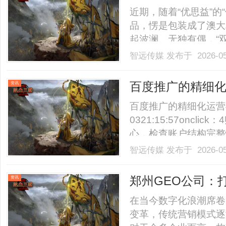
近期，随着“优思益”
品，愣是包装成了澳大
起波澜。无独有偶，“
的关注，特别是，现在
智远传媒
发布于 2026-0
人”的系列案件。而所
着洋货的名义，所以谁是真“
百度推广的精细
资讯
百度推广的精细化运营与成
0321:15:57onc
心，检查账户结构完整
监测落地页平均打开时
智远传媒
发布于 2026-0
则：核心词使用精确匹
大量否定词。搜索词报告：
郑州GEO公司：
资讯
在当今数字化浪潮席卷
变革，传统营销模式逐