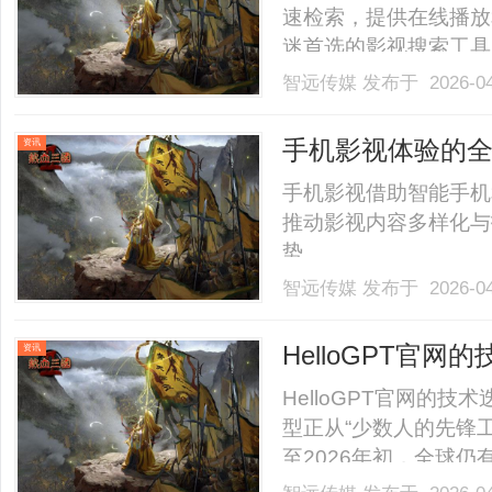
速检索，提供在线播放
迷首选的影视搜索工具。..
智远传媒
发布于 2026-0
手机影视体验的
资讯
手机影视借助智能手机
推动影视内容多样化与
势。......
智远传媒
发布于 2026-0
HelloGPT官网
资讯
HelloGPT官网的
型正从“少数人的先锋
至2026年初，全球仍有8