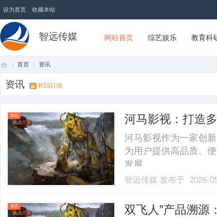
设为首页
收藏本站
智远传媒
网站首页
综艺娱乐
教育科
首页
资讯
资讯
RSS订阅
首
›
›
河马影视：打造
资讯
河马影视作为一家创新
为用户提供高品质、便
发展。......
智远传媒
发布于 2026-0
页
双飞人”产品溯源
资讯