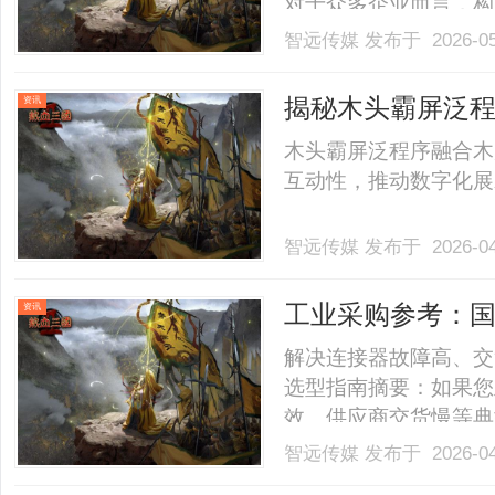
对于众多企业而言，构
中脱颖而出的关键。郑
智远传媒
发布于 2026-0
为企业打造高效营销体
点。如何借助郑州GE
揭秘木头霸屏泛
资讯
效.........
木头霸屏泛程序融合木
互动性，推动数字化展示
智远传媒
发布于 2026-0
工业采购参考：
资讯
解决连接器故障高、交
选型指南摘要：如果您
效、供应商交货慢等典
解析一家在通用工业领
智远传媒
发布于 2026-0
区飞达甬丰电器有限公