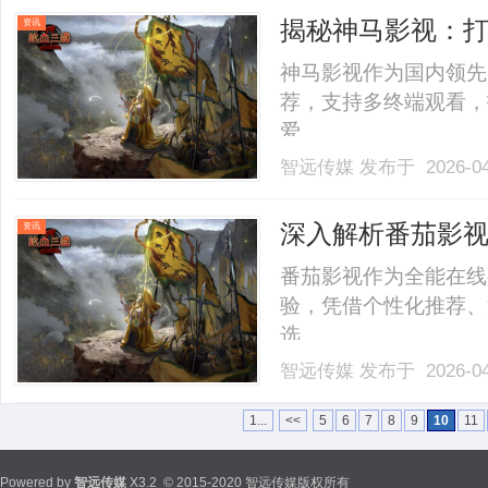
揭秘神马影视：
资讯
神马影视作为国内领先
荐，支持多终端观看，
爱。......
智远传媒
发布于 2026-0
深入解析番茄影
资讯
番茄影视作为全能在线
验，凭借个性化推荐、
选。......
智远传媒
发布于 2026-0
1...
<<
5
6
7
8
9
10
11
Powered by
智远传媒
X3.2
© 2015-2020 智远传媒版权所有