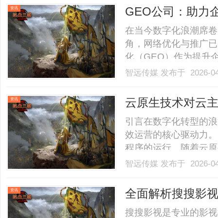
其产品如何针对性解决
GEO公司：助力
资讯
行.........
在当今数字化浪潮席卷
角，网络优化与推广已
化（GEO）作为提升
发重要的作用。本文将
智远传媒
发布于 2026-0
业实现网络腾飞。一、
1、GEO的核心价值在于
云原生技术对云主机
资讯
Mesh 的架构演进
引言在数字化转型的浪
效运营的核心驱动力。
程序的运行。随着云原
从传统的单体架构逐渐
智远传媒
发布于 2026-0
ServiceMesh
为企业带来了更高的敏
全面解析搜搜影
资讯
术.........
搜搜影视是专业的影视