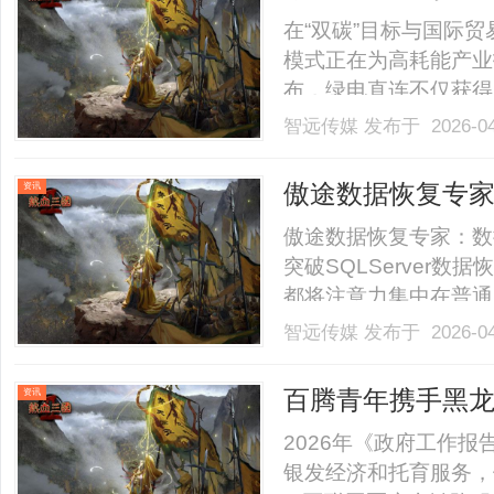
理。.........
在“双碳”目标与国际
模式正在为高耗能产业打
布，绿电直连不仅获得
报与经济激励，被业界
智远传媒
发布于 2026-0
了“许可证”。作为储
能紧扣“专注微电网，服务大
傲途数据恢复专
资讯
碎片重组算法突破S
傲途数据恢复专家：数
突破SQLServer
都将注意力集中在普通
化的U盘、清空的回收
智远传媒
发布于 2026-0
工具往往显得力不从心。
载时，当关键的MDF文件在
百腾青年携手黑龙江
资讯
国标杆, 以 AI
2026年《政府工作
银发经济和托育服务，