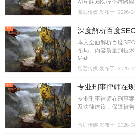
AI互联网医疗全链路
称“百腾青年”）深度响应
智远传媒
发布于 2026-0
与母婴服务创新发展研
略合作，共同探索“互联网+健
深度解析百度SE
资讯
本文全面解析百度SE
布局、内容质量到技术
转化。......
智远传媒
发布于 2026-0
专业刑事律师在
资讯
专业刑事律师在刑事案
及法律建议，保障被告权
智远传媒
发布于 2026-0