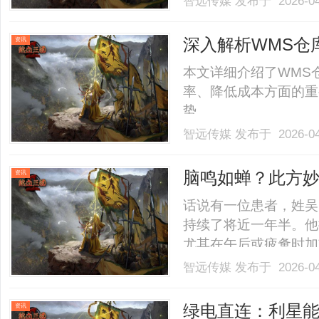
智远传媒
发布于 2026-0
深入解析WMS仓
资讯
势
本文详细介绍了WMS
率、降低成本方面的重
势。......
智远传媒
发布于 2026-0
脑鸣如蝉？此方
资讯
鸣
话说有一位患者，姓吴
持续了将近一年半。他
尤其在午后或疲惫时加
昏沉，像蒙了一层东西
智远传媒
发布于 2026-0
盖感觉明显，而且近半
一些安神补脑的成药，
绿电直连：利星
资讯