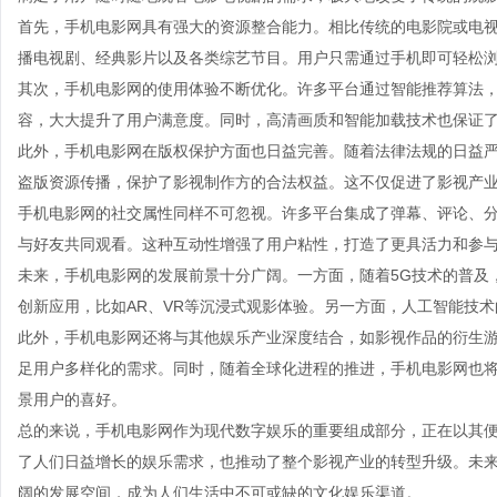
首先，手机电影网具有强大的资源整合能力。相比传统的电影院或电
播电视剧、经典影片以及各类综艺节目。用户只需通过手机即可轻松
其次，手机电影网的使用体验不断优化。许多平台通过智能推荐算法
容，大大提升了用户满意度。同时，高清画质和智能加载技术也保证
此外，手机电影网在版权保护方面也日益完善。随着法律法规的日益
盗版资源传播，保护了影视制作方的合法权益。这不仅促进了影视产
手机电影网的社交属性同样不可忽视。许多平台集成了弹幕、评论、
与好友共同观看。这种互动性增强了用户粘性，打造了更具活力和参
未来，手机电影网的发展前景十分广阔。一方面，随着5G技术的普及
创新应用，比如AR、VR等沉浸式观影体验。另一方面，人工智能技
此外，手机电影网还将与其他娱乐产业深度结合，如影视作品的衍生
足用户多样化的需求。同时，随着全球化进程的推进，手机电影网也
景用户的喜好。
总的来说，手机电影网作为现代数字娱乐的重要组成部分，正在以其
了人们日益增长的娱乐需求，也推动了整个影视产业的转型升级。未
阔的发展空间，成为人们生活中不可或缺的文化娱乐渠道。