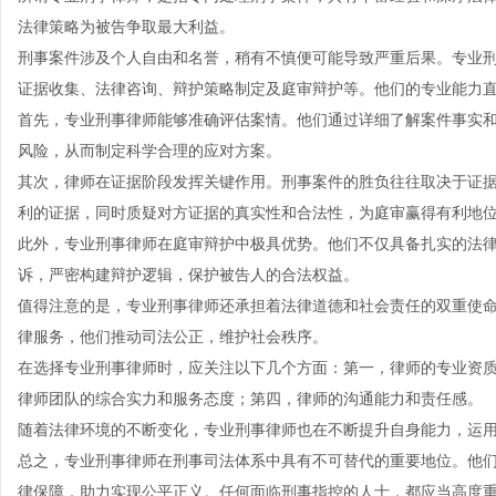
法律策略为被告争取最大利益。
刑事案件涉及个人自由和名誉，稍有不慎便可能导致严重后果。专业
证据收集、法律咨询、辩护策略制定及庭审辩护等。他们的专业能力
首先，专业刑事律师能够准确评估案情。他们通过详细了解案件事实
风险，从而制定科学合理的应对方案。
其次，律师在证据阶段发挥关键作用。刑事案件的胜负往往取决于证
利的证据，同时质疑对方证据的真实性和合法性，为庭审赢得有利地
此外，专业刑事律师在庭审辩护中极具优势。他们不仅具备扎实的法
诉，严密构建辩护逻辑，保护被告人的合法权益。
值得注意的是，专业刑事律师还承担着法律道德和社会责任的双重使
律服务，他们推动司法公正，维护社会秩序。
在选择专业刑事律师时，应关注以下几个方面：第一，律师的专业资
律师团队的综合实力和服务态度；第四，律师的沟通能力和责任感。
随着法律环境的不断变化，专业刑事律师也在不断提升自身能力，运
总之，专业刑事律师在刑事司法体系中具有不可替代的重要地位。他
律保障，助力实现公平正义。任何面临刑事指控的人士，都应当高度