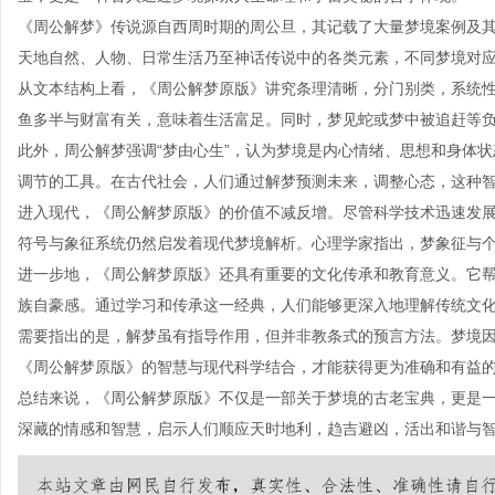
《周公解梦》传说源自西周时期的周公旦，其记载了大量梦境案例及
天地自然、人物、日常生活乃至神话传说中的各类元素，不同梦境对
从文本结构上看，《周公解梦原版》讲究条理清晰，分门别类，系统
鱼多半与财富有关，意味着生活富足。同时，梦见蛇或梦中被追赶等
此外，周公解梦强调“梦由心生”，认为梦境是内心情绪、思想和身体
调节的工具。在古代社会，人们通过解梦预测未来，调整心态，这种
进入现代，《周公解梦原版》的价值不减反增。尽管科学技术迅速发
符号与象征系统仍然启发着现代梦境解析。心理学家指出，梦象征与
进一步地，《周公解梦原版》还具有重要的文化传承和教育意义。它
族自豪感。通过学习和传承这一经典，人们能够更深入地理解传统文
需要指出的是，解梦虽有指导作用，但并非教条式的预言方法。梦境
《周公解梦原版》的智慧与现代科学结合，才能获得更为准确和有益
总结来说，《周公解梦原版》不仅是一部关于梦境的古老宝典，更是
深藏的情感和智慧，启示人们顺应天时地利，趋吉避凶，活出和谐与