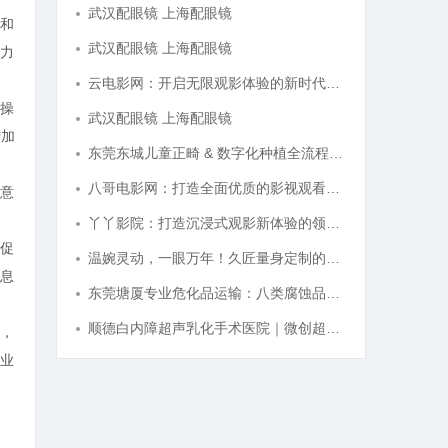
武汉配眼镜 上海配眼镜
和
武汉配眼镜 上海配眼镜
力
云电影网：开启无限观影体验的新时代平台
操
武汉配眼镜 上海配眼镜
增加
东莞东城儿童正畸 & 数字化种植全流程专业科普指南
八哥电影网：打造全面优质的影视观看新体验
意
丫丫影院：打造沉浸式观影新体验的领先平台
促
温婉灵动，一眼万年！久匠量身定制的眉眼唇，才是你整张脸的点睛之笔！淡颜系女生的气质加分项
息
东莞塘厦专业危化品运输：八类腐蚀品、九类杂项合规全品类承运解决方案
顺德白内障超声乳化手术医院｜微创超声乳化 + 全系列人工晶体中老年眼病诊疗
，
业