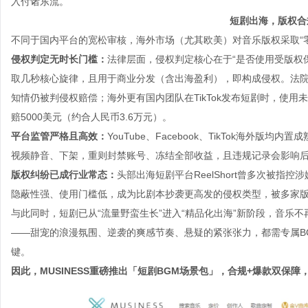
入付诸东流。
短剧出海，版权合
不同于国内平台的宽松审核，海外市场（尤其欧美）对音乐版权采取“
侵权判定无时长门槛：
法律层面，侵权判定核心在于“是否使用受版权
取几秒核心旋律，且用于商业分发（含出海盈利），即构成侵权。法院
知情仍被判侵权赔偿；海外更有国内团队在TikTok发布短剧时，使用
赔5000美元（约合人民币3.6万元）。
平台监管严格且高效：
YouTube、Facebook、TikTok海外
视频静音、下架，重则封禁账号、冻结全部收益，且违规记录会影响
版权纠纷已成行业常态：
头部出海短剧平台ReelShort曾多次被指
隐蔽性强、使用门槛低，成为比剧本抄袭更高发的侵权类型，被多家
与此同时，短剧已从“流量野蛮生长”进入“精品化出海”新阶段，音乐
——甜宠的浪漫氛围、逆袭的爽感节奏、悬疑的紧张张力，都需专属B
键。
因此，MUSINESS重磅推出「短剧BGM场景包」，合规+爆款双保障