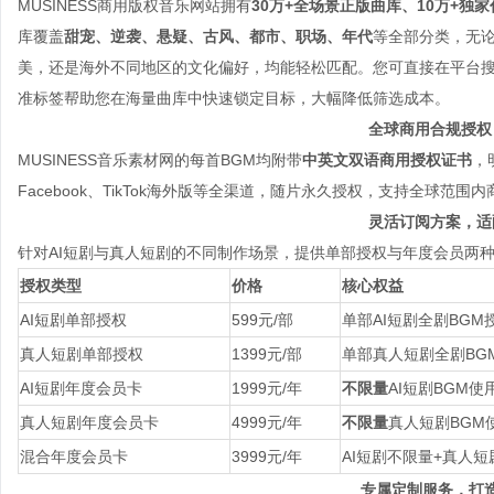
MUSINESS商用版权音乐网站拥有
30万+全场景正版曲库、10万+独
库覆盖
甜宠、逆袭、悬疑、古风、都市、职场、年代
等全部分类，无
美，还是海外不同地区的文化偏好，均能轻松匹配。您可直接在平台搜
准标签帮助您在海量曲库中快速锁定目标，大幅降低筛选成本。
全球商用合规授权
MUSINESS音乐素材网的每首BGM均附带
中英文双语商用授权证书
，
Facebook、TikTok海外版等全渠道，随片永久授权，支持全球
灵活订阅方案，适
针对AI短剧与真人短剧的不同制作场景，提供单部授权与年度会员两
授权类型
价格
核心权益
AI短剧单部授权
599元/部
单部AI短剧全剧BGM
真人短剧单部授权
1399元/部
单部真人短剧全剧BG
AI短剧年度会员卡
1999元/年
不限量
AI短剧BGM使
真人短剧年度会员卡
4999元/年
不限量
真人短剧BGM
混合年度会员卡
3999元/年
AI短剧不限量+真人短
专属定制服务，打