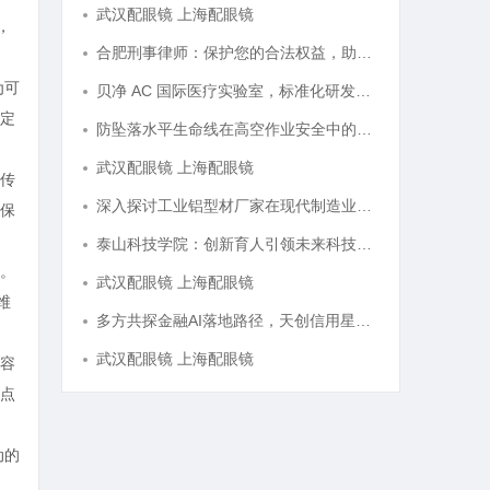
武汉配眼镜 上海配眼镜
，
合肥刑事律师：保护您的合法权益，助您走出法律困境
为可
贝净 AC 国际医疗实验室，标准化研发体系全解析
定
防坠落水平生命线在高空作业安全中的关键作用与应用解析
武汉配眼镜 上海配眼镜
传
深入探讨工业铝型材厂家在现代制造业中的重要角色与发展趋势
保
泰山科技学院：创新育人引领未来科技发展新高地
。
武汉配眼镜 上海配眼镜
维
多方共探金融AI落地路径，天创信用星图AI助力产业金融智能升级
武汉配眼镜 上海配眼镜
容
点
动的