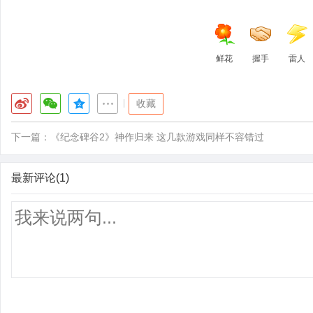
鲜花
握手
雷人
|
收藏
下一篇：
《纪念碑谷2》神作归来 这几款游戏同样不容错过
最新评论(1)