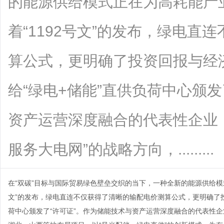
的能源供给模式正在为高耗能产业
着“1192号文”的发布，绿电直
算公式，更明确了投资回报与经
给“绿电+储能”直供负荷中心颁发
资产运营深度融合的代表性企业
服务大电网”的战略方向，.........
在“双碳”目标与国际贸易绿色壁垒交织的当下，一种全新的能源供给模式
文”的发布，
绿电直连
不仅获得了清晰的输配电价测算公式，更明确了投
荷中心颁发了“许可证”。作为储能技术与资产运营深度融合的代表性企