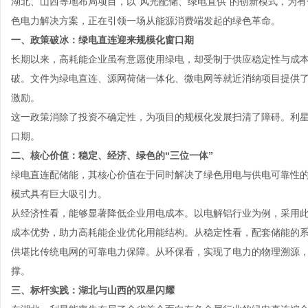
湖北、山西等地布局项目，以“风光配储、绿电直供”的创新模式，为
色电力解决方案，正在引领一场从能源消费端发起的绿色革命。
一、政策破冰：绿电直连迎来规模化窗口期
长期以来，高耗能企业虽有意愿使用绿电，却受制于供应稳定性与成本问题
破。文件为
绿电直连
、源网荷储一体化、微电网等就近消纳项目提供
激励。
这一政策消除了投资不确定性，为项目的规模化发展扫清了障碍。利
口期。
二、核心价值：稳定、经济、绿色的“三位一体”
绿电直连配储能，其核心价值在于同时解决了绿色用电与供电可靠性
模式具有巨大吸引力。
从经济性看，能够显著降低企业用电成本。以电解铝行业为例，采用
成本优势，助力高耗能企业优化用能结构。从稳定性看，配套储能的
供堪比传统电网的可靠电力保障。从环保看，实现了电力的物理溯源
撑。
三、标杆实践：湖北与山西的双星闪耀