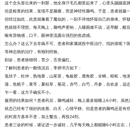
这个念头冒出来的一刹那，他全身汗毛孔都竖起来了，心里头蹦蹦直
但是检查的结果，发现不是脑瘤，而是神经性脑鸣。于是，患者就服
但经过如此，此患就像着了魔似的，一刻不停地怀疑自己的身体。怀
然就很不理想。每天晚上，脑鸣声更响，入睡困难不说，还早醒，醒
喉有异物感，口干。眼神里流露出强烈的焦虑感。
怎么办？这么下去非疯不可。患者和家属就投中医治疗。找的谁呢？
等神志病的治疗，有独到经验。
刻诊，患者脉细弱，苔少，舌质偏红。
了解到患者的一般情况后，李师书方如下：
菟丝子，杜仲，熟地黄，山茱萸，龟板胶，鹿角胶，全蝎，蜈蚣，地
蒲，焦栀子，黄芩，夏枯草，菊花，赤芍，白芍，丹参，合欢皮，远志
乍一看，这方子确实不小。
服用的结果如何？患者药后，脑鸣减轻，晚上最多能睡上6小时。虽然
状态已经有了很好的改善。白天，心情平静。但是患者的脑鸣还是有
此时原方基本不变，加土鳖虫，再投24剂。
患者三诊的时候，诸证进一步减轻，几乎每天晚上都能睡6小时左右，