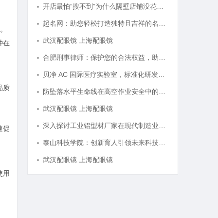
开店最怕“搜不到”为什么隔壁店铺没花钱，ai却天天给他免费派单？
起名网：助您轻松打造独特且吉祥的名字攻略
。
武汉配眼镜 上海配眼镜
种在
合肥刑事律师：保护您的合法权益，助您走出法律困境
贝净 AC 国际医疗实验室，标准化研发体系全解析
品质
防坠落水平生命线在高空作业安全中的关键作用与应用解析
武汉配眼镜 上海配眼镜
深入探讨工业铝型材厂家在现代制造业中的重要角色与发展趋势
速促
泰山科技学院：创新育人引领未来科技发展新高地
武汉配眼镜 上海配眼镜
使用