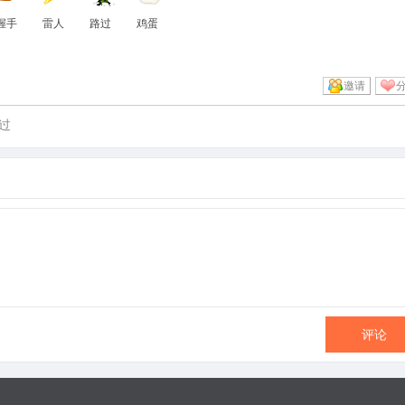
握手
雷人
路过
鸡蛋
邀请
过
评论