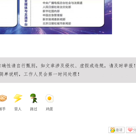
握手
雷人
路过
鸡蛋
邀请