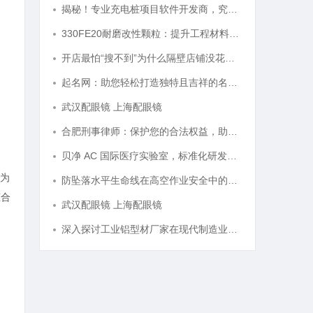
揭秘！专业充电桩项目软件开发商，究竟藏着哪些行业秘诀？
330FE20耐磨改性颗粒：提升工程材料性能的秘密武器
开店最怕“搜不到”为什么隔壁店铺没花钱，ai却天天给他免费派单？
起名网：助您轻松打造独特且吉祥的名字攻略
武汉配眼镜 上海配眼镜
合肥刑事律师：保护您的合法权益，助您走出法律困境
贝净 AC 国际医疗实验室，标准化研发体系全解析
作为
防坠落水平生命线在高空作业安全中的关键作用与应用解析
态合
武汉配眼镜 上海配眼镜
深入探讨工业铝型材厂家在现代制造业中的重要角色与发展趋势