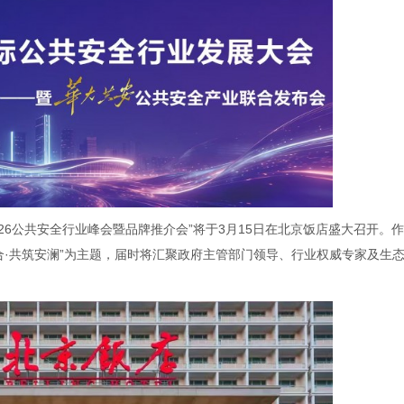
026公共安全行业峰会暨品牌推介会”将于3月15日在北京饭店盛大召开。
合·共筑安澜”为主题，届时将汇聚政府主管部门领导、行业权威专家及生