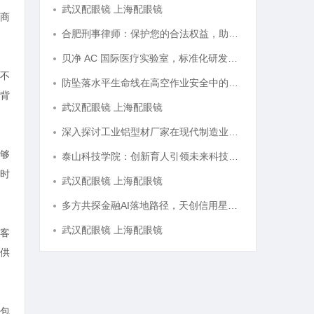
武汉配眼镜 上海配眼镜
商
合肥刑事律师：保护您的合法权益，助您走出法律困境
贝净 AC 国际医疗实验室，标准化研发体系全解析
不
防坠落水平生命线在高空作业安全中的关键作用与应用解析
背
武汉配眼镜 上海配眼镜
深入探讨工业铝型材厂家在现代制造业中的重要角色与发展趋势
够
泰山科技学院：创新育人引领未来科技发展新高地
时
武汉配眼镜 上海配眼镜
多方共探金融AI落地路径，天创信用星图AI助力产业金融智能升级
武汉配眼镜 上海配眼镜
客
供
包